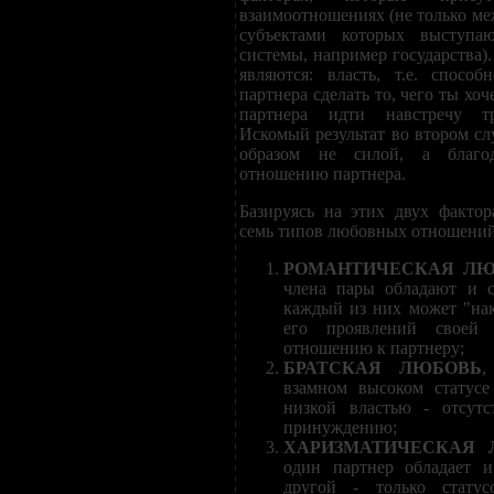
взаимоотношениях (не только ме
субъектами которых выступа
системы, например государства)
являются: власть, т.е. способ
партнера сделать то, чего ты хоч
партнера идти навстречу тр
Искомый результат во втором сл
образом не силой, а благо
отношению партнера.
Базируясь на этих двух фактор
семь типов любовных отношений
РОМАНТИЧЕСКАЯ ЛЮ
члена пары обладают и с
каждый из них может "нак
его проявлений своей
отношению к партнеру;
БРАТСКАЯ ЛЮБОВЬ
,
взамном высоком статусе
низкой властью - отсут
принуждению;
ХАРИЗМАТИЧЕСКАЯ 
один партнер обладает и
другой - только стату