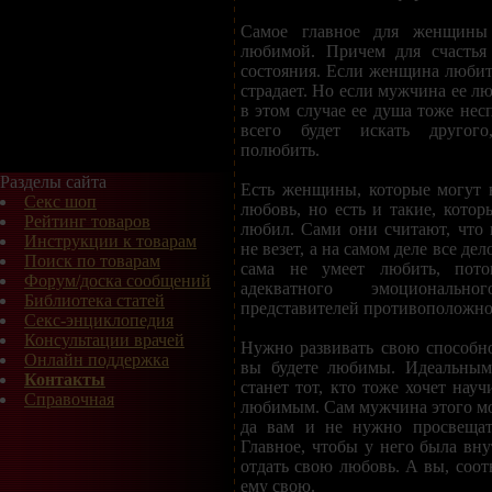
Самое главное для женщины
любимой. Причем для счастья
состояния. Если женщина любит,
страдает. Но если мужчина ее люб
в этом случае ее душа тоже нес
всего будет искать другого
полюбить.
Разделы сайта
Есть женщины, которые могут
Секс шоп
любовь, но есть и такие, котор
Рейтинг товаров
любил. Сами они считают, что
Инструкции к товарам
не везет, а на самом деле все де
Поиск по товарам
сама не умеет любить, пот
Форум/доска сообщений
адекватного эмоциональ
Библиотека статей
представителей противоположно
Секс-энциклопедия
Консультации врачей
Нужно развивать свою способно
Онлайн поддержка
вы будете любимы. Идеальным
Контакты
станет тот, кто тоже хочет нау
Справочная
любимым. Сам мужчина этого мож
да вам и не нужно просвещать
Главное, чтобы у него была вну
отдать свою любовь. А вы, соот
ему свою.