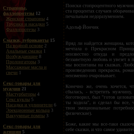
Поиски стопроцентного мужчин
Страпоны,
ста процентах случаев оборачив
фаллопротезы
12
печальным недоразумением.
Женские страпоны
4
Трусики и насадки
5
Адольф Йончик
Фаллопротезы
3
Смазки, лубриканты
15
Вряд ли найдется женщина, кот
На водной основе
2
мечтала о Прекрасном Принце
Анальные смазки
1
неизвестно откуда и предло
Возбуждающие
8
беззаветную любовь и увезет в 
Пролонгаторы
3
мы воспитаны на сказках. Люб
Массажные масла и
произведениях прекрасна, рома
свечи
1
неизменно очаровывает.
Секс-товары для
Конечно же, очень хочется, ч
мужчин
21
сбылась, - встретить мужчину
Мастурбаторы
4
боготворил, был "готов целоват
Секс куклы
5
ты ходила", и сделал бы все, 
Насадки и удлинители
6
твои эмоциональные потребнос
Эрекционные кольца
3
физические).
Вакуумные помпы
3
Боже, какие мы все-таки сказ
Секс-товары для
себе сказки, и что самое удивит
женщин
5