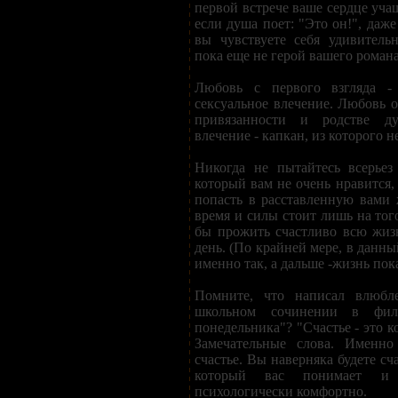
первой встрече ваше сердце уча
если душа поет: "Это он!", даже
вы чувствуете себя удивитель
пока еще не герой вашего романа
Любовь с первого взгляда -
сексуальное влечение. Любовь о
привязанности и родстве д
влечение - капкан, из которого н
Никогда не пытайтесь всерьез
который вам не очень нравится,
попасть в расставленную вами 
время и силы стоит лишь на того
бы прожить счастливо всю жиз
день. (По крайней мере, в данн
именно так, а дальше -жизнь пок
Помните, что написал влюбл
школьном сочинении в фи
понедельника"? "Счастье - это к
Замечательные слова. Именно
счастье. Вы наверняка будете сч
который вас понимает и
психологически комфортно.