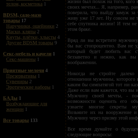
жизни был похож на того, кого 
телом, косметика
1
своих мечтах... Я, например, ра
поверила, что выйду замуж за 
BDSM, садо-мазо
живу уже 17 лет. Ну совсем не 
товары
17
себе спутника жизни! И тем не 
Наручники, ошейники
2
этом браке.
Маски, кляпы
2
Кнуты, плётки, хлысты
4
Вряд ли вы встретите мужчину
Другие BDSM товары
9
бы вас стопроцентно. Вам не уд
который будет любить вас с
Секс-мебель и качели
1
беззаветно и нежно, как вы
Секс-машины
1
воображении.
Приятные мелочи
4
Никогда не стройте далеко
Презервативы
1
отношении мужчины, которого в
Сувениры
2
каким бы симпатягой тот ни каз
Эротические наборы
1
Даже если вам кажется, что вы 
Мужчину своей мечты, - пос
БАДы
1
возможности оценить его объ
Возбуждающие для
узнаете многие секреты му
женщин
1
Возьмите их на вооружение и 
Мужчину через призму этой инф
Все товары
133
Все время думайте о будущем
следующие вопросы: