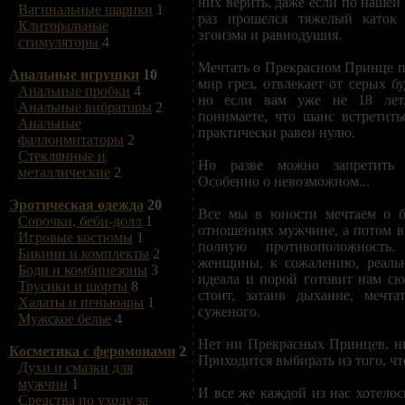
них верить, даже если по нашей
Вагинальные шарики
1
раз прошелся тяжелый каток 
Клиторальные
эгоизма и равнодушия.
стимуляторы
4
Мечтать о Прекрасном Принце пр
Анальные игрушки
10
мир грез, отвлекает от серых б
Анальные пробки
4
но если вам уже не 18 лет,
Анальные вибраторы
2
понимаете, что шанс встретит
Анальные
практически равен нулю.
фаллоимитаторы
2
Стеклянные и
Но разве можно запретить 
металлические
2
Особенно о невозможном...
Эротическая одежда
20
Все мы в юности мечтаем о б
Сорочки, беби-долл
1
отношениях мужчине, а потом в
Игровые костюмы
1
полную противоположност
Бикини и комплекты
2
женщины, к сожалению, реальн
Боди и комбинезоны
3
идеала и порой готовит нам с
Трусики и шорты
8
стоит, затаив дыхание, мечта
Халаты и пеньюары
1
суженого.
Мужское белье
4
Нет ни Прекрасных Принцев, ни
Косметика с феромонами
2
Приходится выбирать из того, что
Духи и смазки для
мужчин
1
И все же каждой из нас хотелос
Средства по уходу за