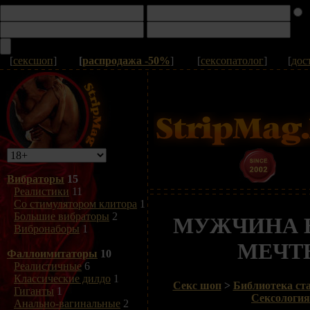
[
сексшоп
]
[
распродажа -50%
]
[
сексопатолог
]
[
дос
Вибраторы
15
Реалистики
11
Со стимулятором клитора
1
Большие вибраторы
2
МУЖЧИНА 
Вибронаборы
1
МЕЧТ
Фаллоимитаторы
10
Реалистичные
6
Классические дилдо
1
Секс шоп
>
Библиотека ста
Гиганты
1
Сексология
Анально-вагинальные
2