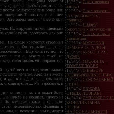
ической любви. Женщины обожают
10/05/04:
Секс с первого
бви, задаривая цветами дам и вовсю
взгляда
 с постоя. Многословие и более или
08/05/04:
Секс: лекарство
поведение. То он есть, то его нет.
от стресса или его
ия. Зато дарил цветы! "Любимая, я
причина?
06/05/04:
Порция
гулов. Их выручают из милицейских
сексуальных заблуждений
тический ужин, рассказать, как они
05/05/04:
Секс: мотивы и
реализация
те!.. На блюде красуются огромные
03/05/04:
МУЖСКАЯ
нок и нежен. Он очень возвышенная
ИЗМЕНА ОТ А ДО Я
злюбленной... Еще не известно, что
20/04/04:
БУМАЖНАЯ
месте с тем он может с такой же
ДУЭЛЬ
 ведь такая милая, ей понравится".
19/04/04:
МУЖЧИНА -
ТОЖЕ ЧЕЛОВЕК
 скукой веет от создателя сладких
18/04/04:
О ВЫБОРЕ
 приходится нелегко. Красивые жесты
ПОЛОВОГО ПАРТНЕРА
ух, и уже в каждом слове слышится
17/04/04:
СЕКСУАЛЬНЫЙ
а, оголяя пустоту... Мы взрослеем, и
ГИГАНТ
16/04/04:
ЛЮБОВЬ
цинизма, впрочем, это может быть,
СТЫДА НЕ ЗНАЕТ
. Он ничего не обещает, ничего не
14/04/04:
СУПРУЖЕСКИЕ
пал бы комплиментами и ночными
КОНФЛИКТЫ НА
т своей молчаливостью. Цельный и
ПОЧВЕ
раницы, и, возможно, сам нумерует
НАЦИОНАЛЬНОСТИ