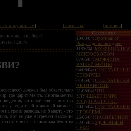
вым покупателям
]
[
контакты
]
[
помощь
]
Сексология
на помощь в выборе?
10/08/04:
Эротика: от
495) 662-48-25
Ромула до наших дней
11/06/04:
МУЖЧИНА ПОД
МИКРОСКОПОМ
07/06/04:
МУЖЧИНА
БВИ?
ВАШЕЙ МЕЧТЫ
04/06/04:
СЕКСУАЛЬНЫЕ
СТИМУЛЫ
01/06/04:
СЕКСУАЛЬНАЯ
АКТИВНОСТЬ
мерседесе) должен был обязательно
31/05/04:
ЧТО
мир, где царит Мечта. Иногда мечты
УЛУЧШАЕТ И ЧТО
поведения, который еще с детства
УХУДШАЕТ СЕКС
ения у родителей в данный момент,
30/05/04:
СЕКСУАЛЬНЫЕ
на грани развода, но 8 марта - это
ПРОБЛЕМЫ
йбол, вот ее уже встречает высокий
26/05/04:
НАСИЛЬНИКИ
а глазах у всех с огромным букетом
22/05/04:
ЗДОРОВЬЕ И
СЕКС