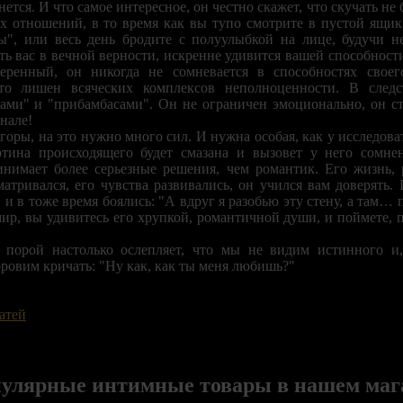
ется. И что самое интересное, он честно скажет, что скучать не б
 отношений, в то время как вы тупо смотрите в пустой ящик
", или весь день бродите с полуулыбкой на лице, будучи 
ть вас в вечной верности, искренне удивится вашей способност
ренный, он никогда не сомневается в способностях своег
сто лишен всяческих комплексов неполноценности. В след
дами" и "прибамбасами". Он не ограничен эмоционально, он ст
нале!
горы, на это нужно много сил. И нужна особая, как у исследоват
артина происходящего будет смазана и вызовет у него сомне
инимает более серьезные решения, чем романтик. Его жизнь,
атривался, его чувства развивались, он учился вам доверять.
, и в тоже время боялись: "А вдруг я разобью эту стену, а там… 
ир, вы удивитесь его хрупкой, романтичной души, и поймете, п
 порой настолько ослепляет, что мы не видим истинного и,
ровим кричать: "Ну как, как ты меня любишь?"
атей
улярные интимные товары в нашем маг