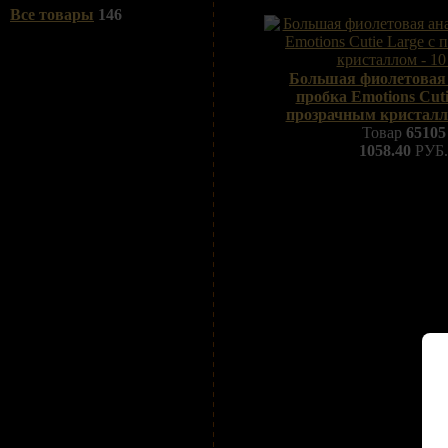
Все товары
146
Большая фиолетовая
пробка Emotions Cuti
прозрачным кристалло
Товар
65105
1058.40
РУБ.