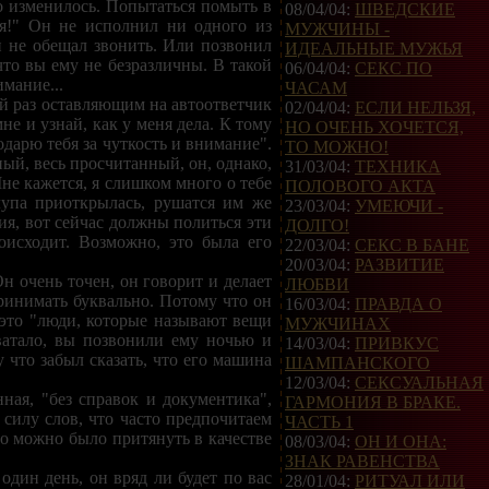
то изменилось. Попытаться помыть в
08/04/04:
ШВЕДСКИЕ
 я!" Он не исполнил ни одного из
МУЖЧИНЫ -
и не обещал звонить. Или позвонил
ИДЕАЛЬНЫЕ МУЖЬЯ
что вы ему не безразличны. В такой
06/04/04:
СЕКС ПО
имание...
ЧАСАМ
й раз оставляющим на автоответчик
02/04/04:
ЕСЛИ НЕЛЬЗЯ,
не и узнай, как у меня дела. К тому
НО ОЧЕНЬ ХОЧЕТСЯ,
годарю тебя за чуткость и внимание".
ТО МОЖНО!
ый, весь просчитанный, он, однако,
31/03/04:
ТЕХНИКА
е кажется, я слишком много о тебе
ПОЛОВОГО АКТА
рлупа приоткрылась, рушатся им же
23/03/04:
УМЕЮЧИ -
я, вот сейчас должны политься эти
ДОЛГО!
оисходит. Возможно, это была его
22/03/04:
СЕКС В БАНЕ
20/03/04:
РАЗВИТИЕ
Он очень точен, он говорит и делает
ЛЮБВИ
ринимать буквально. Потому что он
16/03/04:
ПРАВДА О
 это "люди, которые называют вещи
МУЖЧИНАХ
ватало, вы позвонили ему ночью и
14/03/04:
ПРИВКУС
у что забыл сказать, что его машина
ШАМПАНСКОГО
12/03/04:
СЕКСУАЛЬНАЯ
ная, "без справок и документика",
ГАРМОНИЯ В БРАКЕ.
силу слов, что часто предпочитаем
ЧАСТЬ 1
то можно было притянуть в качестве
08/03/04:
ОН И ОНА:
ЗНАК РАВЕНСТВА
дин день, он вряд ли будет по вас
28/01/04:
РИТУАЛ ИЛИ