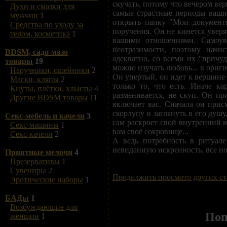
скучать, потому что вечером верн
Духи и смазки для
самые страстные периоды ваших
мужчин
1
открыть папку "Мои документы
Средства по уходу за
поручения. Он не кинется уверя
телом, косметика
1
вашими отношениями. Самоуве
неотразимости, поэтому начи
BDSM, садо-мазо
адекватно, со всеми их "причу
товары
19
можно изучать любовь... в ориги
Наручники, ошейники
2
Он упертый, он идет к вершине 
Маски, кляпы
2
только то, что есть. Иначе к
Кнуты, плётки, хлысты
4
разменивается, не скуп. Он пр
Другие BDSM товары
11
включает вас. Сначала он присм
скорлупу и заглянуть в его душу
Секс-мебель и качели
3
сам раскроет свой внутренний м
Секс-машины
1
вам своё сокровище...
Секс-качели
2
А ведь потребность в ритуале
невиданную искренность, все но
Приятные мелочи
4
Презервативы
1
Сувениры
2
Продолжить просмотр других ст
Эротические наборы
1
БАДы
1
Возбуждающие для
Поп
женщин
1