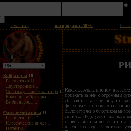
[
сексшоп
]
[
распродажа -50%
]
[
секс
РИ
Вибраторы
16
Реалистики
11
Двусторонние
1
Какая девушка в юном возрасте
Со стимулятором клитора
1
приехать за ней с огромным бук
Большие вибраторы
2
сбываются, а если нет, то пр
Вибронаборы
1
фиксируется в нашем сознании.
было отмечено букетиком мимоз 
Фаллоимитаторы
11
святое... Ведь уже с молоком м
Реалистичные
7
парень, вот она до ночи стоит 
Классические дилдо
1
красных гвоздик. И вот уже гуля
Гиганты
1