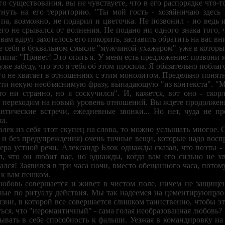
его существования, вы не чувствуете, что в его распорядке что-
ягнуть на его территорию. "Ты мой гость - хозяйничаю здесь
, возможно, не подарил и цветочка. Не позвонил - но ведь 
 его не срывался от волнения. Не подано ни одного знака того, 
вам вдруг захотелось его покорить, заставить обратить на вас вн
те себя в буквальном смысле "мужчиной-ухажером" уже в которы
ипа: "Привет! Это опять я. У меня есть предложение: позвони м
уже забуду, что это я тебя об этом просила. Я обязательно побла
го не хватает в отношениях с этим монолитом. Предельно понятн
сти некую необъяснимую фразу, выпадающую "из контекста". "Мн
о ни странно, но я соскучился". И, кажется, вот оно - ско
ы переходим на новый уровень отношений. Вы ждете продолжени
нтические встречи, ежедневные звонки... Но нет, чуда не пр
на.
влек из себя этот скупец на слова, то можно услышать многое. 
и без предупреждения) очень точные вещи, которые надо восп
тера устной речи. Александр Блок однажды сказал, что поэты -
л, что он любит вас, но однажды, когда вам его сильно не х
ался! Заявился в три часа ночи, вместо обещанного часа, потом
 к вам пешком.
юбовь совершается и живет в чистом поле, ничем не защищен
ные по ритуалу действия. Мы так надеемся на цементирующую 
зни, в которой все совершается слишком таинственно, чтобы э
ься, что "неромантичный" - сама голая необразованная любовь?
вать в себе способность к фальши. Уезжая в командировку на о