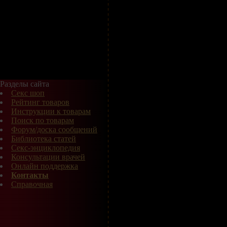
Разделы сайта
Секс шоп
Рейтинг товаров
Инструкции к товарам
Поиск по товарам
Форум/доска сообщений
Библиотека статей
Секс-энциклопедия
Консультации врачей
Онлайн поддержка
Контакты
Справочная