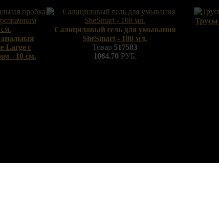
Трусы-
Салициловый гель для умывания
 анальная
SheSmart - 100 мл.
e Large с
Товар
517583
м - 10 см.
1064.70
РУБ.
Содержание сайта предназначено для просмотра
исключительно лицам, достигшим совершеннолетия!
18+