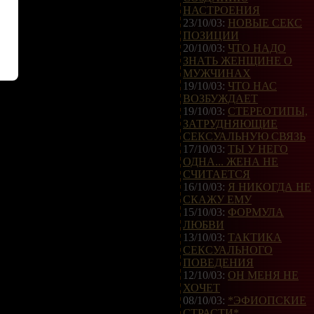
НАСТРОЕНИЯ
23/10/03:
НОВЫЕ СЕКС
ПОЗИЦИИ
20/10/03:
ЧТО НАДО
ЗНАТЬ ЖЕНЩИНЕ О
МУЖЧИНАХ
19/10/03:
ЧТО НАС
ВОЗБУЖДАЕТ
19/10/03:
СТЕРЕОТИПЫ,
ЗАТРУДНЯЮЩИЕ
СЕКСУАЛЬНУЮ СВЯЗЬ
17/10/03:
ТЫ У НЕГО
ОДНА... ЖЕНА НЕ
СЧИТАЕТСЯ
16/10/03:
Я НИКОГДА НЕ
СКАЖУ ЕМУ
15/10/03:
ФОРМУЛА
ЛЮБВИ
13/10/03:
ТАКТИКА
СЕКСУАЛЬНОГО
ПОВЕДЕНИЯ
12/10/03:
ОН МЕНЯ НЕ
ХОЧЕТ
08/10/03:
*ЭФИОПСКИЕ
СТРАСТИ*