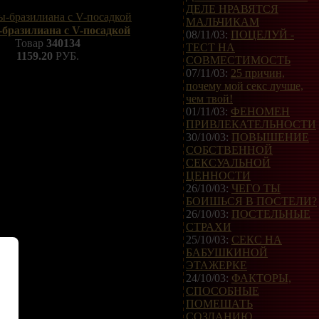
ДЕЛЕ НРАВЯТСЯ
МАЛЬЧИКАМ
бразилиана с V-посадкой
08/11/03:
ПОЦЕЛУЙ -
Товар
340134
ТЕСТ НА
1159.20
РУБ.
СОВМЕСТИМОСТЬ
07/11/03:
25 причин,
почему мой секс лучше,
чем твой!
01/11/03:
ФЕНОМЕН
ПРИВЛЕКАТЕЛЬНОСТИ
30/10/03:
ПОВЫШЕНИЕ
СОБСТВЕННОЙ
СЕКСУАЛЬНОЙ
ЦЕННОСТИ
26/10/03:
ЧЕГО ТЫ
БОИШЬСЯ В ПОСТЕЛИ?
26/10/03:
ПОСТЕЛЬНЫЕ
СТРАХИ
25/10/03:
СЕКС НА
БАБУШКИНОЙ
ЭТАЖЕРКЕ
24/10/03:
ФАКТОРЫ,
СПОСОБНЫЕ
ПОМЕШАТЬ
СОЗДАНИЮ