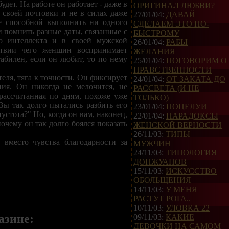
удет. На работе он работает - даже в
ОРИГИНАЛ ЛЮБВИ?
 своей почтовки и не в силах даже
27/01/04:
ДАВАЙ
не способной выполнить ни одного
СДЕЛАЕМ ЭТО ПО-
и помнить разные даты, связанные с
БЫСТРОМУ
о интеллекта и в своей мужской
26/01/04:
РАБЫ
ствии чего женщин воспринимает
ЖЕЛАНИЯ
абилен, если он любит, то по нему
25/01/04:
ПОГОВОРИМ О
НРАВСТВЕННОСТИ
еля, тяга к точности. Он фиксирует
24/01/04:
ОТ ЗАКАТА ДО
ния. Он никогда не мелочится, не
РАССВЕТА (И НЕ
 рассчитанная по дням, похоже уже
ТОЛЬКО)
 Вы так долго пытались разбить его
23/01/04:
ПОЦЕЛУИ
пустота?" Но, когда он вам, наконец,
22/01/04:
ПАРАДОКСЫ
очему он так долго боялся показать
ЖЕНСКОЙ ВЕРНОСТИ
26/11/03:
ТИПЫ
 вместо чувства благодарности за
МУЖЧИН
24/11/03:
ТИПОЛОГИЯ
ДОНЖУАНОВ
15/11/03:
ИСКУССТВО
ОБОЛЬЩЕНИЯ
14/11/03:
У МЕНЯ
РАСТУТ РОГА..
10/11/03:
УЛОВКА 22
азине:
09/11/03:
КАКИЕ
ДЕВОЧКИ НА САМОМ