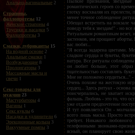
Пылкие признания, звездные
Анально-вагинальные
2
романтических героев со времен
глотку восхваляя их прелести, 
Страпоны,
менее точное соблюдение ритуал
фаллопротезы
12
Обещал встретить на вокзале ч
Женские страпоны
4
поведу тебя к звездам!" - но вс
Трусики и насадки
5
Ритуальным романтикам везет, 
Фаллопротезы
3
застенков, им прощают аборты. 
вас любят...
Смазки, лубриканты
15
"Я всегда задарена цветами. М
На водной основе
2
сладкие сердца и букеты, буке
Анальные смазки
1
натура. Все ритуалы соблюдены 
Возбуждающие
8
он любит больше, этот образ
Пролонгаторы
3
тщательностью составлять букет
Массажные масла и
Мне не положено сердиться..." 
свечи
1
Очень похоже на жестокую игру
сердец... Здесь ритуал - основа
Секс-товары для
поисчерпались, не хватает иск
мужчин
23
фальшь. Любовь - это то, что ост
Мастурбаторы
4
уже отдаем предпочтение поступ
Вагины
1
И тут появляется Он - молчали
Секс куклы
6
всего лишь маска. Просто встр
Насадки и удлинители
6
требует. Никакого любовного
Эрекционные кольца
3
телефонными звонками-признан
Вакуумные помпы
3
ясный, он планирует свою жизн