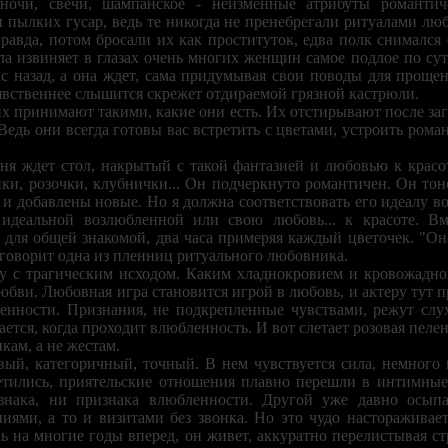
 ночи, свечи, шампанское - неизменные атрибуты романт
 пылких гусар, ведь те никогда не пренебрегали ритуалами лю
правда, потом бросали их как проституток, едва полк снимался
а извиняет в глазах очень многих женщин самое подлое по сути 
ас назад, а она ждет, сама придумывая свои поводы для прощен
е явственнее слышится скрежет отдираемой грязной кастрюли.
их принимают такими, какие они есть. Их отстирывают после за
Ведь они всегда готовы вас встретить с цветами, устроить роман
еня ждет стол, накрытый с такой фантазией и любовью к красо
тики, розочки, клубнички... Он подчеркнуто романтичен. Он то
и добавлены новые. Но я должна соответствовать его идеалу во
 идеальной возлюбленной или свою любовь... к красоте. В
 для общей знакомой, два часа примеряя каждый цветочек. "Она
- говорит одна из пленниц ритуального любовника.
 с трагическим исходом. Каким хладнокровием и кровожадной
 любви. Любовная игра становится игрой в любовь, и актеру тут
ренности. Признания, не подкрепленные чувствами, режут сл
ается, когда проходит влюбленность. И вот слетает розовая пелен
кам, а не жестам.
вый, категоричный, точный. В нем чувствуется сила, немного 
етились, приятельские отношения плавно перешли в интимные
 знака, ни признака влюбленности. Другой уже давно осы
иями, а то и визитами без звонка. Но это чудо настораживае
ь на многие годы вперед, он живет, аккуратно перелистывая ст