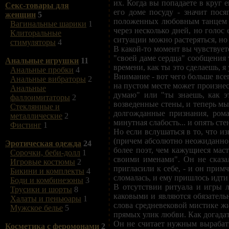
их. Когда вы попадаете в круг 
Секс-товары для
его доме посуду - значит пос
женщин
5
положенных любовным танцем па
Вагинальные шарики
1
через несколько дней, но голос
Клиторальные
ситуации можно растеряться, но 
стимуляторы
4
В какой-то момент вы чувствуе
"своей даме сердца" сообщения т
Анальные игрушки
11
времени, как ты это сделаешь, я 
Анальные пробки
4
Внимание - вот чего больше все
Анальные вибраторы
2
на пустом месте может произне
Анальные
думаю" или "ты знаешь, как эт
фаллоимитаторы
2
возведенные стены, и теперь м
Стеклянные и
долгожданные признания, рома
металлические
2
минутная слабость... и опять сте
Фистинг
1
Но если вслушаться в то, что из
(причем абсолютно неожиданно 
Эротическая одежда
24
более поэт, чем кажущиеся мас
Сорочки, беби-долл
1
своими именами". Он не сказа
Игровые костюмы
2
пригласили к себе, - и он примч
Бикини и комплекты
4
сломалась, и ему пришлось идти
Боди и комбинезоны
3
В отсутствии ритуала и игры л
Трусики и шорты
8
каковыми и являются обязатель
Халаты и пеньюары
1
слова средневековой мистике жи
Мужское белье
5
прямых улик любви. Как догадат
Он не считает нужным вырабаты
Косметика с феромонами
2