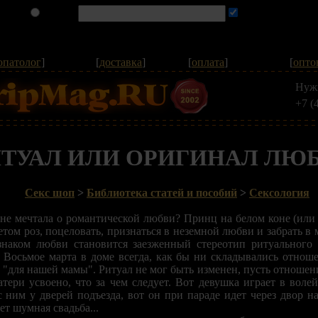
опатолог
]
[
доставка
]
[
оплата
]
[
опто
Нуж
+7 (
ТУАЛ ИЛИ ОРИГИНАЛ ЛЮ
Секс шоп
>
Библиотека статей и пособий
>
Сексология
 не мечтала о романтической любви? Принц на белом коне (или 
етом роз, поцеловать, признаться в неземной любви и забрать в 
изнаком любви становится заезженный стереотип ритуального 
 Восьмое марта в доме всегда, как бы ни складывались отнош
"для нашей мамы". Ритуал не мог быть изменен, пусть отношения 
атери усвоено, что за чем следует. Вот девушка играет в воле
с ним у дверей подъезда, вот он при параде идет через двор н
ет шумная свадьба...