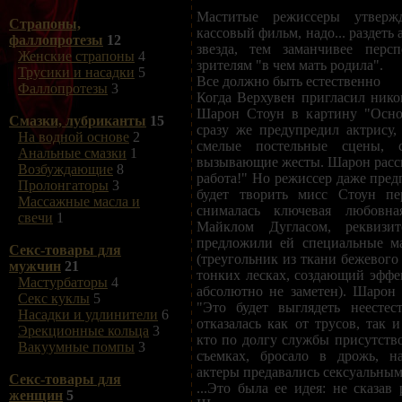
Маститые режиссеры утверж
Страпоны,
кассовый фильм, надо... раздеть
фаллопротезы
12
звезда, тем заманчивее персп
Женские страпоны
4
зрителям "в чем мать родила".
Трусики и насадки
5
Все должно быть естественно
Фаллопротезы
3
Когда Верхувен пригласил ник
Шарон Стоун в картину "Осно
Смазки, лубриканты
15
сразу же предупредил актрису,
На водной основе
2
смелые постельные сцены, ск
Анальные смазки
1
вызывающие жесты. Шарон рассме
Возбуждающие
8
работа!" Но режиссер даже пред
Пролонгаторы
3
будет творить мисс Стоун пе
Массажные масла и
снималась ключевая любовн
свечи
1
Майклом Дугласом, реквизи
предложили ей специальные м
Секс-товары для
(треугольник из ткани бежевого
мужчин
21
тонких лесках, создающий эффек
Мастурбаторы
4
абсолютно не заметен). Шарон 
Секс куклы
5
"Это будет выглядеть неестес
Насадки и удлинители
6
отказалась как от трусов, так 
Эрекционные кольца
3
кто по долгу службы присутство
Вакуумные помпы
3
съемках, бросало в дрожь, на
актеры предавались сексуальным
Секс-товары для
...Это была ее идея: не сказав
женщин
5