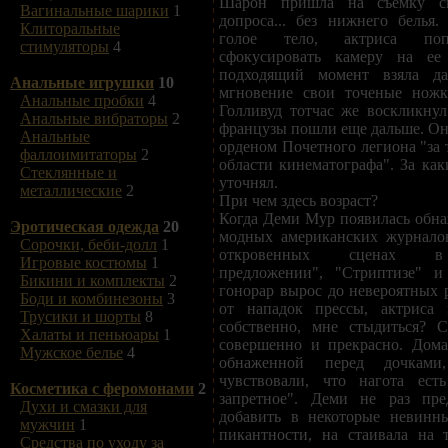
Шарон пришла на съемку сц
Вагинальные шарики
1
допроса... без нижнего белья
Клиторальные
голое тело, актриса поп
стимуляторы
4
сфокусировать камеру на е
подходящий момент взяла д
Анальные игрушки
10
мгновение свои точеные ножк
Анальные пробки
4
Голливуд тотчас же воскликнул
Анальные вибраторы
2
французы пошли еще дальше. Он
Анальные
орденом Почетного легиона "за 
фаллоимитаторы
2
области кинематографа". За как
Стеклянные и
уточнял.
металлические
2
При чем здесь возраст?
Когда Деми Мур появилась обн
Эротическая одежда
20
модных американских журналов
Сорочки, беби-долл
1
откровенных сценах в
Игровые костюмы
1
предложении", "Стриптизе" и 
Бикини и комплекты
2
гонорар вырос до невероятных 
Боди и комбинезоны
3
от нападок прессы, актриса 
Трусики и шорты
8
собственно, мне стыдиться? 
Халаты и пеньюары
1
совершенно и прекрасно. Дома
Мужское белье
4
обнаженной перед дочкам
чувствовали, что нагота ест
Косметика с феромонами
2
запретное". Деми не раз пре
Духи и смазки для
добавить в некоторые невинн
мужчин
1
пикантности, на стаивала на 
Средства по уходу за