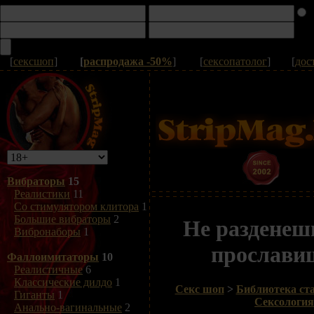
[
сексшоп
]
[
распродажа -50%
]
[
сексопатолог
]
[
дос
Вибраторы
15
Реалистики
11
Со стимулятором клитора
1
Большие вибраторы
2
Не разденешь
Вибронаборы
1
прослави
Фаллоимитаторы
10
Реалистичные
6
Классические дилдо
1
Секс шоп
>
Библиотека ста
Гиганты
1
Сексология
Анально-вагинальные
2