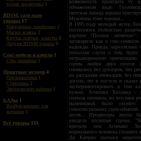
возможность проиграть ту 
телом, косметика
1
обнаженном виде. Голливуд
светская львица хорошо чувствует
BDSM, садо-мазо
Мужчины тоже хороши...
товары
17
В 1995 году молодой актер Ле
Наручники, ошейники
2
постеснялся полностью раздет
Маски, кляпы
2
картине "Полное затмение"
Кнуты, плётки, хлысты
4
заговорили как о секс-символ
Другие BDSM товары
9
надежды. Правда, параллельно 
поползли слухи о том, будто 
Секс-мебель и качели
1
нетрадиционную ориентацию. 
Секс-машины
1
сцены любви двух поэтов (
снимались без дублеров, без ре
Приятные мелочи
4
по рассказам очевидцев, без те
Презервативы
1
догола, лег в постель и сказал 
Сувениры
2
экспериментировать в том кл
Эротические наборы
1
нужно. Агнешка Холланд - 
сначала опешила, но все-таки р
БАДы
1
мальчишкой было отснято 
Возбуждающие для
гомосексуальных сцен-объятий,
женщин
1
актов... Продюсеры ленты б
увидели отснятые сцены. "Ка
Все товары
133
кричали они Агнешке Хо
нормального человека стошнит, к
Ди Каприо пытался защитит