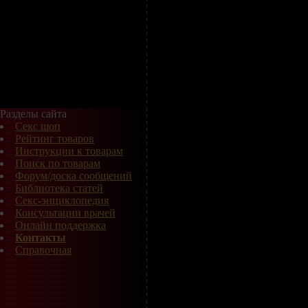
Разделы сайта
Секс шоп
Рейтинг товаров
Инструкции к товарам
Поиск по товарам
Форум/доска сообщений
Библиотека статей
Секс-энциклопедия
Консультации врачей
Онлайн поддержка
Контакты
Справочная