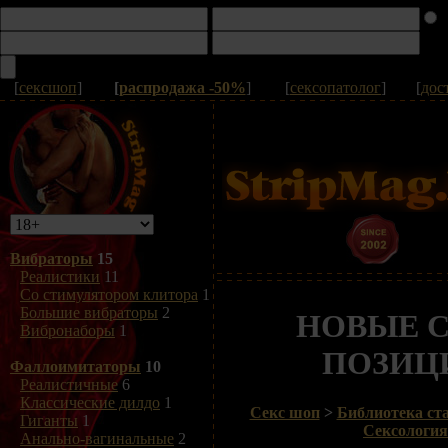
[
сексшоп
]
[
распродажа -50%
]
[
сексопатолог
]
[
дос
Вибраторы
15
Реалистики
11
Со стимулятором клитора
1
Большие вибраторы
2
НОВЫЕ 
Вибронаборы
1
ПОЗИЦ
Фаллоимитаторы
10
Реалистичные
6
Классические дилдо
1
Секс шоп
>
Библиотека ста
Гиганты
1
Сексология
Анально-вагинальные
2