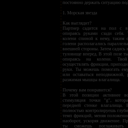
постоянно держать ситуацию под
1. Морская звезда
Как выглядит?
Партнер садится на пол с в
опираясь руками сзади себя.
колени спиной к нему, таким 
голени располагались параллель
внешней стороны. Затем садись н
туловище вперед. В этой позе т
опираясь на колени. Тво
осуществлять фрикции, приподни
руки. Ты можешь помогать ем
или оставаться неподвижной,
разжимая мышцы влагалища.
Почему вам понравится?
В этой позиции активнее все
стимуляция точки "g", котора
передней стенке влагалища. 
полностью контролируешь глуб
темп фрикций, меняя положения 
наоборот, ускоряя движение. П
ты сможешь поглаживать