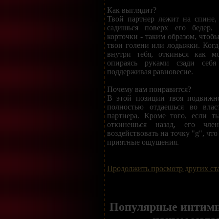
Как выглядит?
Твой партнер лежит на спине,
садишься поверх его бедер,
корточки - таким образом, чтобы
твои голени или лодыжки. Когда
внутри тебя, откинься как м
опираясь руками сзади себ
поддерживая равновесие.
Почему вам понравится?
В этой позиции твоя подвижно
полностью отдаешься во влас
партнера. Кроме того, если т
откинешься назад, его чле
воздействовать на точку "g", чт
приятные ощущения.
Продолжить просмотр других ст
Популярные интимн