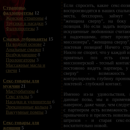
Если спросить, какие секс-поз
Страпоны,
воспроизводятся в наших спальн
фаллопротезы
12
места, бесспорно, займут "
Женские страпоны
4
"женщина сверху", на боку и
Трусики и насадки
5
позиция. Но если задать вопро
Фаллопротезы
3
искушенные любовники считаю
и надоевшими, ответ прозву
Смазки, лубриканты
15
миссионера", "женщина сверху",
На водной основе
2
локтевая позиция! Ничего стр
Анальные смазки
1
Никто не спорит, что у каждой и
Возбуждающие
8
приятных поз есть свои
Пролонгаторы
3
миссионерской - тесный контак
Массажные масла и
постоянно видеть партнера, 
свечи
1
сверху" - возможность
контролировать глубину проник
Секс-товары для
локтевой - глубокий контакт.
мужчин
21
Мастурбаторы
4
Именно из-за удовольствия, 
Секс куклы
5
данные позы, мы и применя
Насадки и удлинители
6
наверное, даже чаще, чем следуе
Эрекционные кольца
3
с партнером есть возможность 
Вакуумные помпы
3
привычного и прелесть новизны
штрихов - и старая секс-п
Секс-товары для
восхитительно новой.
женщин
5