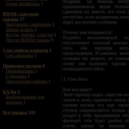
ягодицы. Ты можешь контро
телом, косметика
1
проникновения, меняя полож
сдвинешь их вместе, его член б
BDSM, садо-мазо
неглубоко, если раздвинешь пош
товары
17
будет достаточно глубоким.
Наручники, ошейники
2
Маски, кляпы
2
Почему вам понравится?
Кнуты, плётки, хлысты
4
Подобно миссионерской п
Другие BDSM товары
9
обеспечивает плотный контак
того, оба партнера мог
Секс-мебель и качели
1
происходящим. И наконец, заним
Секс-машины
1
позиции вы можете, не снимая
этому она особенно хороша
Приятные мелочи
4
неожиданного секса.
Презервативы
1
Сувениры
2
2. Секс-йога
Эротические наборы
1
Как выглядит?
БАДы
1
Твой партнер сидит, скрестив но
Возбуждающие для
лицом к нему, садишься сверху н
женщин
1
своими ногами его торс таким
ступни соприкасаются позади 
Все товары
133
входит в тебя, придерживая теб
фрикций тебе будет удобно об
плечи, однако ты можешь 