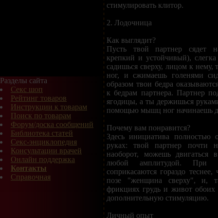
стимулировать клитор.
2. Лодочница
Как выглядит?
Пусть твой партнер сядет на
крепкий и устойчивый), слегка
садишься сверху, лицом к нему, 
ног, и сжимаешь голенями сид
Разделы сайта
образом твои бедра оказывают
Секс шоп
к бедрам партнера. Партнер по
Рейтинг товаров
ягодицы, а ты держишься руками
Инструкции к товарам
помощью мышц ног начинаешь д
Поиск по товарам
Форум/доска сообщений
Почему вам понравится?
Библиотека статей
Здесь инициатива полностью о
Секс-энциклопедия
руках: твой партнер почти н
Консультации врачей
наоборот, можешь двигаться 
Онлайн поддержка
любой амплитудой. При 
Контакты
соприкасаются гораздо теснее,
Справочная
позе "женщина сверху", и, т
фрикциях грудь и живот обоих
дополнительную стимуляцию.
Личный опыт