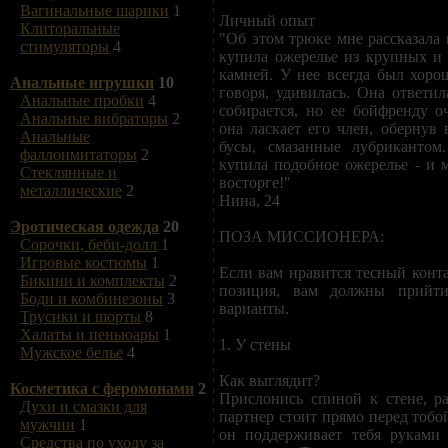
Вагинальные шарики
1
Личный опыт
Клиторальные
"Об этом трюке мне рассказала 
стимуляторы
4
купила ожерелье из крупных и
камней. У нее всегда был хорош
Анальные игрушки
10
говоря, удивилась. Она ответил
Анальные пробки
4
собирается, но ее бойфренду оч
Анальные вибраторы
2
она ласкает его член, обернув 
Анальные
бусы, смазанные лубрикантом
фаллоимитаторы
2
купила подобное ожерелье - и 
Стеклянные и
восторге!"
металлические
2
Нина, 24
Эротическая одежда
20
ПОЗА МИССИОНЕРА:
Сорочки, беби-долл
1
Игровые костюмы
1
Если вам нравится тесный конта
Бикини и комплекты
2
позиция, вам должны прийт
Боди и комбинезоны
3
варианты.
Трусики и шорты
8
Халаты и пеньюары
1
1. У стены
Мужское белье
4
Как выглядит?
Косметика с феромонами
2
Прислонись спиной к стене, р
Духи и смазки для
партнер стоит прямо перед тобо
мужчин
1
он поддерживает тебя руками
Средства по уходу за