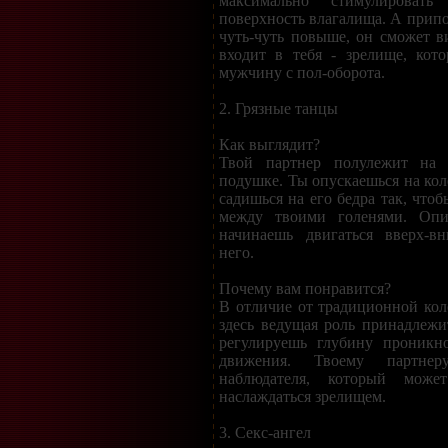
максимально стимулироват
поверхность влагалища. А припо
чуть-чуть повыше, он сможет ви
входит в тебя - зрелище, кот
мужчину с пол-оборота.
2. Грязные танцы
Как выглядит?
Твой партнер полулежит на 
подушке. Ты опускаешься на кол
садишься на его бедра так, чтоб
между твоими голенями. Опи
начинаешь двигаться вверх-вн
него.
Почему вам понравится?
В отличие от традиционной кол
здесь ведущая роль принадлеж
регулируешь глубину проникн
движения. Твоему партнер
наблюдателя, который може
наслаждаться зрелищем.
3. Секс-ангел