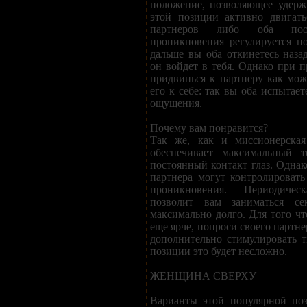
положение, позволяющее удерж
этой позиции активно двигат
партнеров либо оба пооч
проникновения регулируется п
дальше вы оба откинетесь назад
он войдет в тебя. Однако при 
придвинься к партнеру как мо
его к себе: так вы оба испытае
ощущения.
Почему вам понравится?
Так же, как и миссионерская
обеспечивает максимальный т
постоянный контакт глаз. Однак
партнера могут контролировать
проникновения. Периодиче
позволит вам заниматься с
максимально долго. Для того 
еще ярче, попроси своего партн
дополнительно стимулировать т
позиции это будет несложно.
ЖЕНЩИНА СВЕРХУ
Варианты этой популярной поз