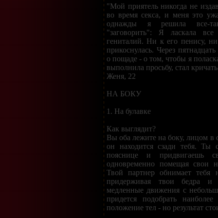
"Мой приятель никогда не издав
во время секса, и меня это уж
однажды я решила все-та
"заговорить": Я ласкала все
гениталий. Ни к его пенису, ни
прикоснулась. Через пятнадцать
о пощаде - о том, чтобы я поласка
выполнила просьбу, стал кричать
Женя, 22
НА БОКУ
1. На булавке
Как выглядит?
Вы оба лежите на боку, лицом в 
он находится сзади тебя. Ты 
пояснице и придвигаешь с
одновременно помещая свои н
Твой партнер обнимает тебя 
придерживая твои бедра и 
медленные движения с небольш
придется подобрать наиболее
положение тел - но результат сто