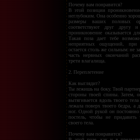
Почему вам понравится?
В этой позиции проникновение
неглубоким. Она особенно хорош
размеры ваших половых о
соответствуют друг другу и
проникновение оказывается дл
Такая поза дает тебе возможн
неприятных ощущений, при 
остается столь же сильным: не з
часть нервных окончаний рас
трети влагалища.
2. Переплетение
Как выглядит?
Ты лежишь на боку. Твой партнер
стороны твоей спины. Затем, о
вытягивается вдоль твоего тела
лежала поверх твоего бедра, а 
ног. Одной рукой он постоянно
постель, чтобы не придавить 
своего тела.
Почему вам понравится?
В этой позе, как и в предыду