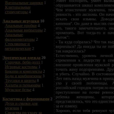
Умеет поспорить, умеет вызва
Вагинальные шарики
1
обрушивается шквал комплименто
Клиторальные
Чем эгоистичнее мужчина, тем
стимуляторы
4
ревность - это аксиома. Он нач
искать свои изъяны. Довод
Анальные игрушки
10
кипения". Он даже в мыслях сми
Анальные пробки
4
его, такого замечательного, о
Анальные вибраторы
2
променять. Вот тогда-то и нач
Анальные
пыток":
фаллоимитаторы
2
- Ты куда собралась? Что так вы
Стеклянные и
вернешься? Да никуда ты не пой
металлические
2
так накрасилась?
Естественно, уровень личной
Эротическая одежда
20
стремления к лидерству в се
Сорочки, беби-долл
1
внешние проявления мужской р
Игровые костюмы
1
точить жену подозрениями. Дру
Бикини и комплекты
2
и убить. Случайно. В состоянии
Боди и комбинезоны
3
Лет пять назад мужчина в припа
Трусики и шорты
8
ухо у своей любовницы. 
Халаты и пеньюары
1
российский городок потрясло ещ
Мужское белье
4
преступление на почве ревно
ребенка женщины, котор
Косметика с феромонами
2
представлялось, что это единств
Духи и смазки для
за ее измену.
мужчин
1
Хорошо, если тебя ревнуют чут
Средства по уходу за