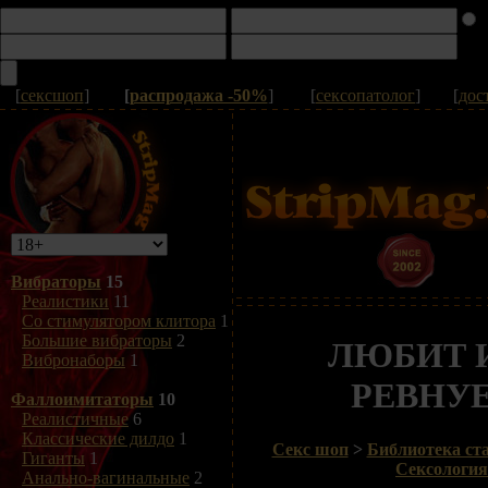
[
сексшоп
]
[
распродажа -50%
]
[
сексопатолог
]
[
дос
Вибраторы
15
Реалистики
11
Со стимулятором клитора
1
Большие вибраторы
2
ЛЮБИТ 
Вибронаборы
1
РЕВНУЕ
Фаллоимитаторы
10
Реалистичные
6
Классические дилдо
1
Секс шоп
>
Библиотека ста
Гиганты
1
Сексология
Анально-вагинальные
2