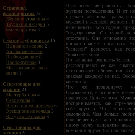
Патологическая ревность - бо
Страпоны,
жутким последствиям. И от не
фаллопротезы
12
страдают оба пола. Правда, ест
Женские страпоны
4
мужской и женской ревности. 
Трусики и насадки
5
вынашивать свою годами, прев
Фаллопротезы
3
"подозреваемого" в сущий ад, 
спонтанна. Она мгновенно во
Смазки, лубриканты
15
внезапно может погаснуть. Но
На водной основе
2
"огневой" ревности, как гово
Анальные смазки
1
"классическими".
Возбуждающие
8
Но оставим ревность-болезнь
Пролонгаторы
3
рассматривают ее как симпто
Массажные масла и
психического заболевания. Зато
свечи
1
знакома каждому из нас. Особ
мужчины.
Секс-товары для
Что же провоцирует муж
мужчин
21
Оказывается, в основном извеч
Мастурбаторы
4
нравиться. Причем всем! Мужч
Секс куклы
5
воспринимается, как стремле
Насадки и удлинители
6
себе другого. Что, естествен
Эрекционные кольца
3
самолюбие. Чем больше любит
Вакуумные помпы
3
больше ревнует свою "половинк
иному мужу неприятно даже 
Секс-товары для
компании друзей (или на работе)
женщин
5