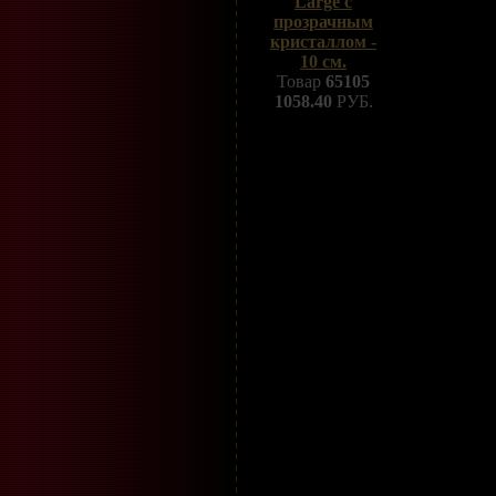
Large с
прозрачным
кристаллом -
10 см.
Товар
65105
1058.40
РУБ.