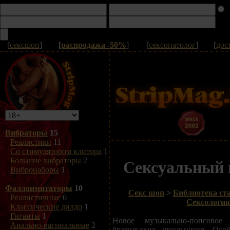
[
сексшоп
]
[
распродажа -50%
]
[
сексопатолог
]
[
дос
Вибраторы
15
Реалистики
11
Со стимулятором клитора
1
Большие вибраторы
2
Сексуальный
Вибронаборы
1
Фаллоимитаторы
10
Секс шоп
>
Библиотека ста
Реалистичные
6
Сексология
Классические дилдо
1
Гиганты
1
Новое музыкально-попсовое
Анально-вагинальные
2
бразильских школьников. Осо