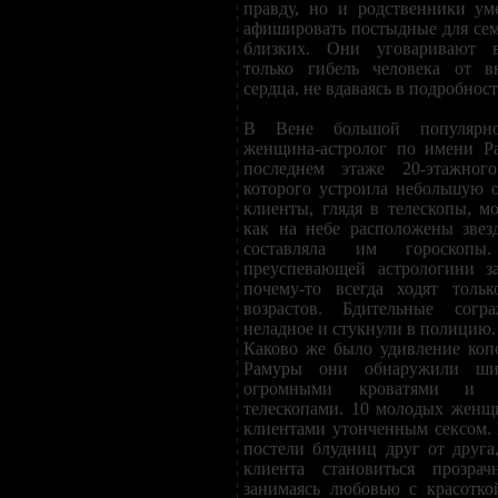
правду, но и родственники ум
афишировать постыдные для сем
близких. Они уговаривают в
только гибель человека от в
сердца, не вдаваясь в подробнос
В Вене большой популярнос
женщина-астролог по имени Р
последнем этаже 20-этажно
которого устроила небольшую 
клиенты, глядя в телескопы, мо
как на небе расположены звез
составляла им гороскопы
преуспевающей астрологини з
почему-то всегда ходят толь
возрастов. Бдительные согра
неладное и стукнули в полицию.
Каково же было удивление копо
Рамуры они обнаружили ши
огромными кроватями и 
телескопами. 10 молодых женщ
клиентами утонченным сексом.
постели блудниц друг от друг
клиента становиться прозра
занимаясь любовью с красотко