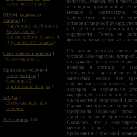
коллегой, отмечая, что в таком д
телом, косметика
1
а толщина орудия любви. Есл
меньше 6 сантиметров, т
BDSM, садо-мазо
удовольствие сложно. В сво
товары
17
установил мировой рекорд, увел
Наручники, ошейники
2
с 10 до 26 сантиметров в длину 
Маски, кляпы
2
окружности. Теперь он доби
Кнуты, плётки, хлысты
4
феноменальный результат занесл
Другие BDSM товары
9
Обладатели длинных членов р
Секс-мебель и качели
1
часовой секс-марафон, который 
Секс-машины
1
на лужайке в частном парке 
вечером в пятницу и зак
Приятные мелочи
4
понедельник. Паре победителей
Презервативы
1
заниматься сексом все вр
Сувениры
2
перерывами на еду и туалет, обе
Эротические наборы
1
долларов. За любовными уте
марафонцев захотели понаблюда
БАДы
1
числа местной творческой и дел
Возбуждающие для
Однако мероприятие сорвалос
женщин
1
пригрозила владельцу парка
допустит на своей территории н
Все товары
133
Оказалось, что о секс-мараф
местный падре, к которо
прихожанин с просьбой заранее