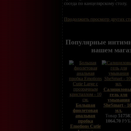
соседа по канцелярскому столу.
Продолжить просмотр других ст
Популярные интимн
нашем мага
Салицилов
гель для
умывания
Большая
SheSmart - 1
фиолетовая
мл.
анальная
Товар
51758
пробка
1064.70
РУБ
Emotions Cutie