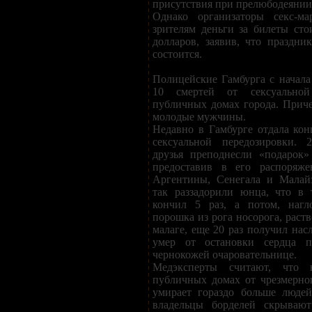
присутствия при прелюбодеянии
Однако организаторы секс-ма
зрителям деньги за билеты ст
долларов, заявив, что праздни
состоится.
Полицейские Гамбурга с начала
10 смертей от сексуальной
публичных домах города. Прич
молодые мужчины.
Недавно в Гамбурге отдала ко
сексуальной передозировки. 2
друзья преподнесли «подарок»
предоставив в его распоряже
Аргентины, Сенегала и Малай
так раззадорили юнца, что в 
кончил 5 раз, а потом, нагл
порошка из рога носорога, раст
малаге, еще 20 раз получил нас
умер от остановки сердца п
чернокожей очаровательнице.
Медэксперты считают, что
публичных домах от чрезмерно
умирает гораздо больше людей
владельцы борделей скрываю