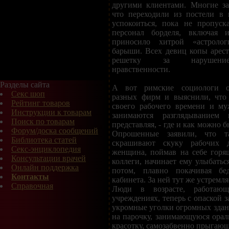
другими клиентами. Многие за
что переходили из постели в 
успокоиться, пока не пропуск
персонал борделя, включая и
приносило хитрой «астролог
барыши. Всех девиц копы арест
решетку за нарушение
нравственности.
Разделы сайта
А вот римские социологи о
Секс шоп
разных фирм и выяснили, что 
Рейтинг товаров
своего рабочего времени и м
Инструкции к товарам
занимаются разглядыванием 
Поиск по товарам
представляя, - где и как можно 
Форум/доска сообщений
Опрошенные заявили, что т
Библиотека статей
скрашивают скуку рабочих д
Секс-энциклопедия
женщина, поймав на себе горя
Консультации врачей
коллеги, начинает ему улыбаться
Онлайн поддержка
потом, плавно покачивая бе
Контакты
кабинета. За ней тут же устремл
Справочная
Люди в возрасте, работающ
учреждениях, теперь с опаской з
укромные уголки огромных здани
на парочку, занимающуюся орал
красотку, самозабвенно прыгающ