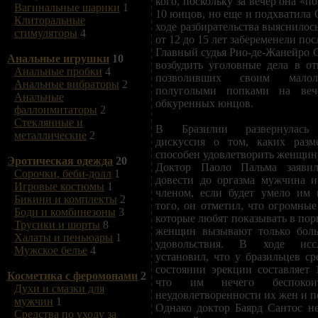
кого, поскольку за вечер она «п
Вагинальные шарики
1
10 юнцов, но еще и подхватила 
Клиторальные
ходе разбирательства выяснилось
стимуляторы
4
от 12 до 15 лет забеременели пос
Главный судья Рио-де-Жанейро 
Анальные игрушки
10
возбудить уголовные дела в о
Анальные пробки
4
позволивших своим мало
Анальные вибраторы
2
полуголыми попками на веч
Анальные
обкуренных юнцов.
фаллоимитаторы
2
Стеклянные и
В Бразилии развернулась 
металлические
2
дискуссия о том, каких разм
способен удовлетворить женщин
Эротическая одежда
20
Доктор Паоло Пальма заяви
Сорочки, беби-долл
1
довести до оргазма мужчина и
Игровые костюмы
1
членом, если будет умело им 
Бикини и комплекты
2
того, он отметил, что огромны
Боди и комбинезоны
3
которые любят показывать в пор
Трусики и шорты
8
женщин вызывают только боль
Халаты и пеньюары
1
удовольствия. В ходе исс
Мужское белье
4
установил, что у бразильцев ср
состоянии эрекции составляет 1
Косметика с феромонами
2
что им нечего беспокои
Духи и смазки для
неудовлетворенности их жен и п
мужчин
1
Однако доктор Баярд Сантос не
Средства по уходу за