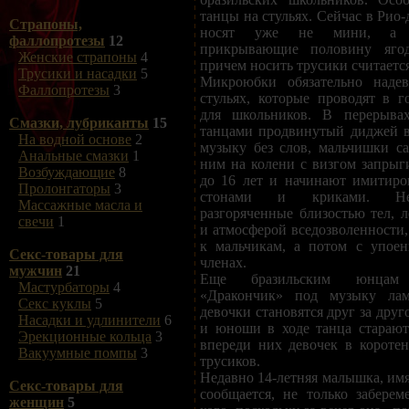
танцы на стульях. Сейчас в Рио
Страпоны,
носят уже не мини, а м
фаллопротезы
12
прикрывающие половину яго
Женские страпоны
4
причем носить трусики считаетс
Трусики и насадки
5
Микроюбки обязательно надев
Фаллопротезы
3
стульях, которые проводят в г
для школьников. В перерыв
Смазки, лубриканты
15
танцами продвинутый диджей 
На водной основе
2
музыку без слов, мальчишки сад
Анальные смазки
1
ним на колени с визгом запрыг
Возбуждающие
8
до 16 лет и начинают имитиро
Пролонгаторы
3
стонами и криками. Нек
Массажные масла и
разгоряченные близостью тел, 
свечи
1
и атмосферой вседозволенности,
к мальчикам, а потом с упое
Секс-товары для
членах.
мужчин
21
Еще бразильским юнцам 
Мастурбаторы
4
«Дракончик» под музыку ла
Секс куклы
5
девочки становятся друг за друг
Насадки и удлинители
6
и юноши в ходе танца старают
Эрекционные кольца
3
впереди них девочек в короте
Вакуумные помпы
3
трусиков.
Недавно 14-летняя малышка, имя
Секс-товары для
сообщается, не только заберем
женщин
5